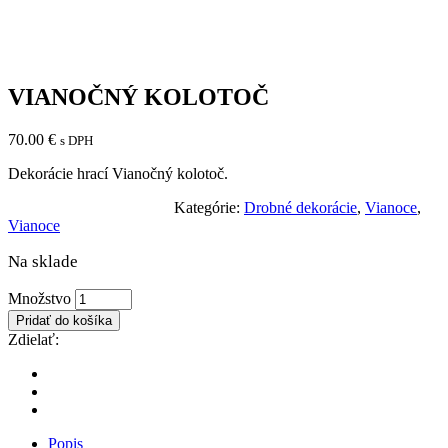
VIANOČNÝ KOLOTOČ
70.00
€
s DPH
Dekorácie hrací Vianočný kolotoč.
Kategórie:
Drobné dekorácie
,
Vianoce
,
Vianoce
Na sklade
VIANOČNÝ
Množstvo
KOLOTOČ
Pridať do košíka
množstvo
Zdielať:
Popis