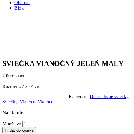
Obchod
Blog
SVIEČKA VIANOČNÝ JELEŇ MALÝ
7.00
€
s DPH
Rozmer ⌀7 x 14 cm
Kategórie:
Dekoratívne sviečky
,
Sviečky
,
Vianoce
,
Vianoce
Na sklade
SVIEČKA
Množstvo
VIANOČNÝ
Pridať do košíka
JELEŇ