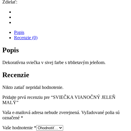
Zdielať:
MALÝ
množstvo
Popis
Recenzie (0)
Popis
Dekoratívna sviečka v sivej farbe s trblietavým jeleňom.
Recenzie
Nikto zatiaľ nepridal hodnotenie.
Pridajte prvú recenziu pre “SVIEČKA VIANOČNÝ JELEŇ
MALÝ”
Vaša e-mailová adresa nebude zverejnená.
Vyžadované polia sú
označené
*
Vaše hodnotenie
*