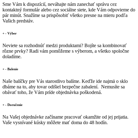
Sme Vám k dispozícií, neváhajte nám zanechať správu cez
kontaktný formulár alebo cez sociálne siete, kde Vám odpovieme do
pár minút. Snažíme sa prispôsobiť všetko presne na mieru podľa
Vašich predstáv.
+
-
Výber
Neviete sa rozhodnúť medzi produktami? Bojíte sa kombinovať
rôzne prvky? Radi vám pomôžeme s výberom, a všetko spoločne
doladíme.
+
-
Balenie
Naše balíčky pre Vás starostlivo balíme. Keďže ide najmä o sklo
dbáme na to, aby tovar odišiel bezpečne zabalení. Nemusíte sa
obávať toho, že Vám príde objednávka poškodená.
+
-
Doručenie
Na Vašej objednávke začíname pracovať okamžite od jej prijatia.
Vaše vysnívané kúsky môžete mať doma do 48 hodín.