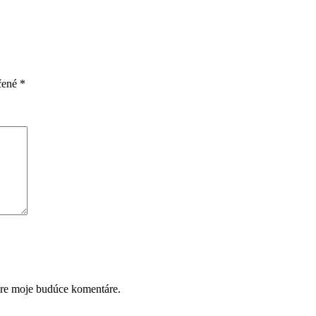
čené
*
pre moje budúce komentáre.