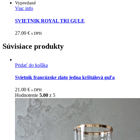
Vypredané
Viac info
SVIETNIK ROYAL TRI GULE
27.00
€
s DPH
Súvisiace produkty
Pridať do košíka
Svietnik francúzske zlato jedna krištálová guľa
21.00
€
s DPH
Hodnotenie
5.00
z 5