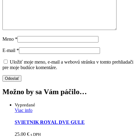
Meno
*
E-mail
*
Uložiť moje meno, e-mail a webovú stránku v tomto prehliadači
pre moje budúce komentáre.
Možno by sa Vám páčilo…
Vypredané
Viac info
SVIETNIK ROYAL DVE GULE
25.00
€
s DPH