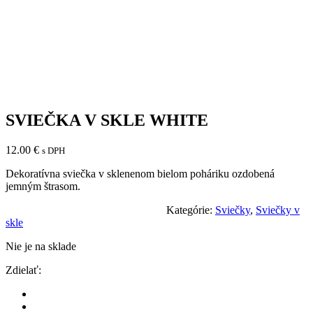
SVIEČKA V SKLE WHITE
12.00
€
s DPH
Dekoratívna sviečka v sklenenom bielom poháriku ozdobená
jemným štrasom.
Kategórie:
Sviečky
,
Sviečky v
skle
Nie je na sklade
Zdielať: