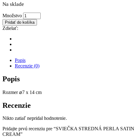
Na sklade
SVIEČKA
Množstvo
STREDNÁ
Pridať do košíka
PERLA
Zdielať:
SATIN
CREAM
množstvo
Popis
Recenzie (0)
Popis
Rozmer ⌀7 x 14 cm
Recenzie
Nikto zatiaľ nepridal hodnotenie.
Pridajte prvú recenziu pre “SVIEČKA STREDNÁ PERLA SATIN
CREAM”