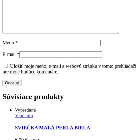
Meno
*
E-mail
*
Uložiť moje meno, e-mail a webovú stránku v tomto prehliadači
pre moje budúce komentáre.
Súvisiace produkty
Vypredané
Viac info
SVIEČKA MALÁ PERLA BIELA
6.00
€