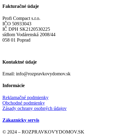
Fakturačné údaje
Profi Compact s.r.o.
IČO 50933043
IČ DPH SK2120530225
sídlom Vodárenská 2008/44
058 01 Poprad
Kontaktné údaje
Email: info@rozpravkovydomov.sk
Informácie
Reklamačné podmienky
Obchodné podmienky
Zásady ochrany osobných údajov
Zákaznícky servis
© 2024 – ROZPRAVKOVYDOMOV.SK