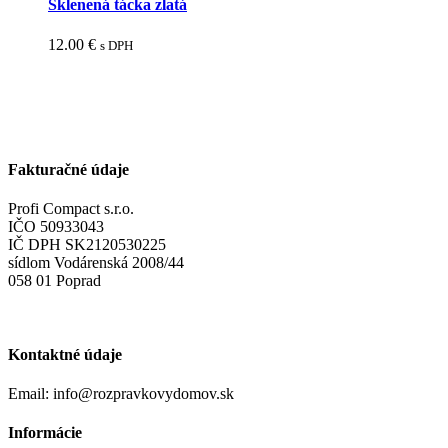
Sklenená tácka zlatá
12.00
€
s DPH
Fakturačné údaje
Profi Compact s.r.o.
IČO 50933043
IČ DPH SK2120530225
sídlom Vodárenská 2008/44
058 01 Poprad
Kontaktné údaje
Email: info@rozpravkovydomov.sk
Informácie