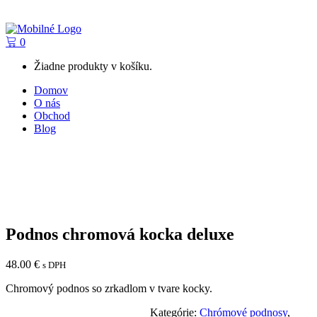
0
Žiadne produkty v košíku.
Domov
O nás
Obchod
Blog
Podnos chromová kocka deluxe
48.00
€
s DPH
Chromový podnos so zrkadlom v tvare kocky.
Kategórie:
Chrómové podnosy
,