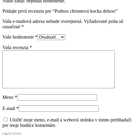
Nikto zatiaľ nepridal hodnotenie.
Pridajte prvú recenziu pre “Podnos chromová kocka deluxe”
Vaša e-mailová adresa nebude zverejnená.
Vyžadované polia sú
označené
*
Vaše hodnotenie
*
Vaša recenzia
*
Meno
*
E-mail
*
Uložiť moje meno, e-mail a webovú stránku v tomto prehliadači
pre moje budúce komentáre.