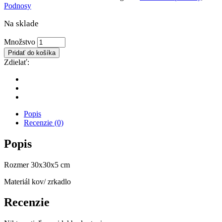
Podnosy
Na sklade
Podnos
Množstvo
chromová
Pridať do košíka
kocka
Zdielať:
deluxe
množstvo
Popis
Recenzie (0)
Popis
Rozmer 30x30x5 cm
Materiál kov/ zrkadlo
Recenzie