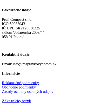
Fakturačné údaje
Profi Compact s.r.o.
IČO 50933043
IČ DPH SK2120530225
sídlom Vodárenská 2008/44
058 01 Poprad
Kontaktné údaje
Email: info@rozpravkovydomov.sk
Informácie
Reklamačné podmienky
Obchodné podmienky
Zásady ochrany osobných údajov
Zákaznícky servis