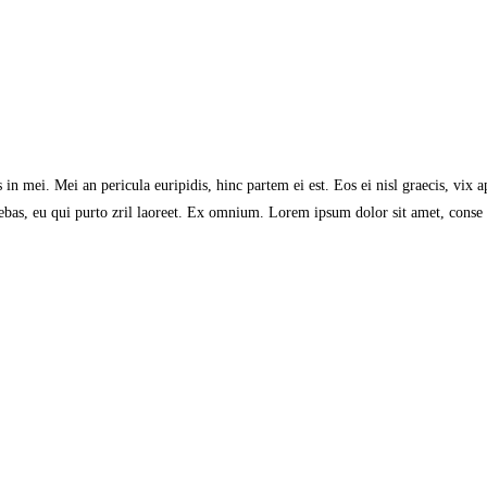
in mei. Mei an pericula euripidis, hinc partem ei est. Eos ei nisl graecis, vix ap
iniebas, eu qui purto zril laoreet. Ex omnium. Lorem ipsum dolor sit amet, conse